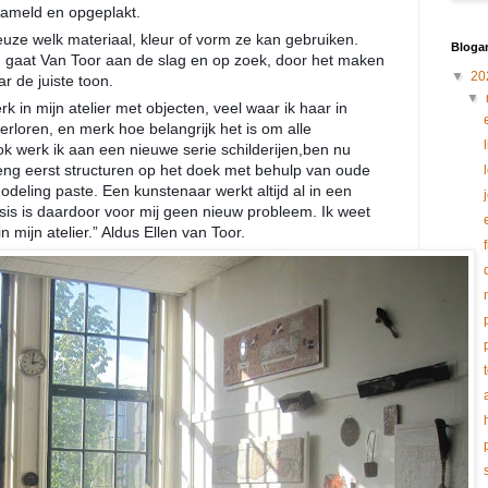
rzameld en opgeplakt.
euze welk materiaal, kleur of vorm ze kan gebruiken.
Blogar
n gaat Van Toor aan de slag en op zoek, door het maken
▼
20
r de juiste toon.
▼
 in mijn atelier met objecten, veel waar ik haar in
erloren, en merk hoe belangrijk het is om alle
k werk ik aan een nieuwe serie schilderijen,ben nu
eng eerst structuren op het doek met behulp van oude
odeling paste. Een kunstenaar werkt altijd al in een
isis is daardoor voor mij geen nieuw probleem. Ik weet
n mijn atelier.” Aldus Ellen van Toor.