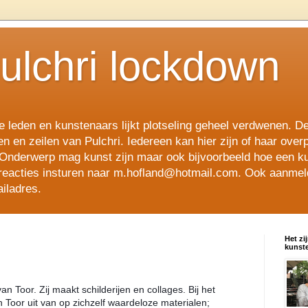
Pulchri lockdown
 leden en kunstenaars lijkt plotseling geheel verdwenen. De
len en zeilen van Pulchri. Iedereen kan hier zijn of haar over
Onderwerp mag kunst zijn maar ook bijvoorbeeld hoe een ku
en reacties insturen naar m.hofland@hotmail.com. Ook aanme
iladres.
Het zi
kunste
van Toor. Zij maakt schilderijen en collages. Bij het
 Toor uit van op zichzelf waardeloze materialen;