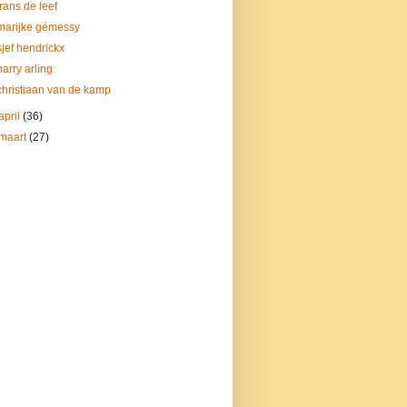
frans de leef
marijke gémessy
sjef hendrickx
harry arling
christiaan van de kamp
april
(36)
maart
(27)