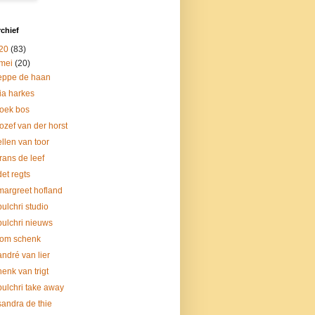
chief
20
(83)
mei
(20)
eppe de haan
lia harkes
loek bos
jozef van der horst
ellen van toor
frans de leef
det regts
margreet hofland
pulchri studio
pulchri nieuws
tom schenk
andré van lier
henk van trigt
pulchri take away
sandra de thie