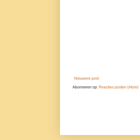
Nieuwere post
Abonneren op:
Reacties posten (Atom)