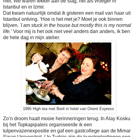
niet. We waren lekker aan de slag, net als vroeger
in
Istanbul en in Izmir.
Dat kwam natuurlijk omdat ik gisteren een mail van haar uit
Istanbul ontving. ‘Hoe is het met je? Moet je ook binnen
blijven
. '
I am stuck in the house but mostly this is my normal
life.’
Voor mij is het ook niet veel anders dan anders, ik ben
de hele dag in mijn atelier.
1995 High tea met Beril in hotel van Orient Express
Zo’n droom haalt mooie herinneringen terug. In Alay Kosku
bij het Topkapipaleis organiseerde ik een
tulpenvazenexpositie en gaf een gastcollege aan de Mimar
Sinan Universiteit. ( In Turkije zijn de kunstopleidingen nog