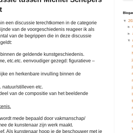
t
Blogar
▼
20
nin een discussie terechtkomen in de categorie
►
zijnde van de voorgeschiedenis reageer ik als
►
ntal van de begrippen die in deze discussie
▼
geldt:
 binnen de geldende kunstgeschiedenis.
e, etc.etc. eenvoudiger gezegd: figuratieve –
ijke en herkenbare invulling binnen de
natuur/stilleven etc.
e deel van de compositie van het beeldende
enis.
 wordt mede bepaald door vakmanschap/
armee de kunstenaar zijn werk maakt.
ief. Als kunstenaar hoop je de beschouwer met je