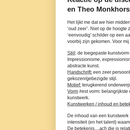
en Theo Monkhors
Het lijkt me dat we hier midde
‘oud zeer’. Niet op de hoogte 
‘eenvoudig’ schilder op een aa
voorbij zijn gekomen. Voor mij 
Stijl
: de toegepaste kunstvorm
Impressionisme, expressionism
abstracte kunst.
Handschrift:
een zeer persoonl
gekozen/gebezigde stijl.
Motief:
terugkerend onderwerp. 
Vorm
/rest vorm: belangrijkst
kunstwerk.
Kunstwerken / inhoud en betek
De inhoud van een kunstwerk
intensiteit (en het talent) wa
De betekenis…ach die is relat