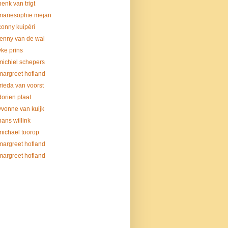
henk van trigt
mariesophie mejan
conny kuipéri
fenny van de wal
yke prins
michiel schepers
margreet hofland
frieda van voorst
dorien plaat
yvonne van kuijk
hans willink
michael toorop
margreet hofland
margreet hofland