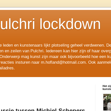
Pulchri lockdown
 leden en kunstenaars lijkt plotseling geheel verdwenen. De
len en zeilen van Pulchri. Iedereen kan hier zijn of haar over
Onderwerp mag kunst zijn maar ook bijvoorbeeld hoe een ku
en reacties insturen naar m.hofland@hotmail.com. Ook aanme
iladres.
Het zi
kunste
ussie tussen Michiel Schepers