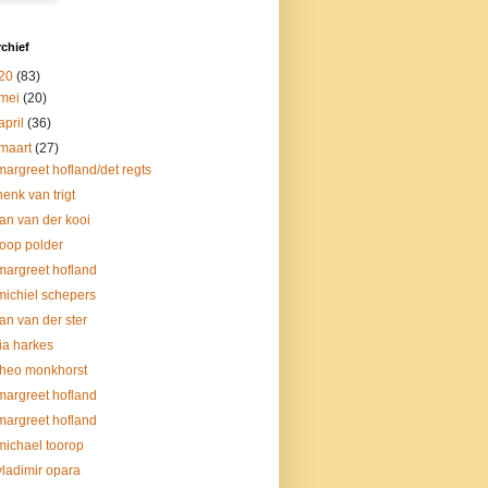
chief
20
(83)
mei
(20)
april
(36)
maart
(27)
margreet hofland/det regts
henk van trigt
jan van der kooi
joop polder
margreet hofland
michiel schepers
jan van der ster
lia harkes
theo monkhorst
margreet hofland
margreet hofland
michael toorop
vladimir opara