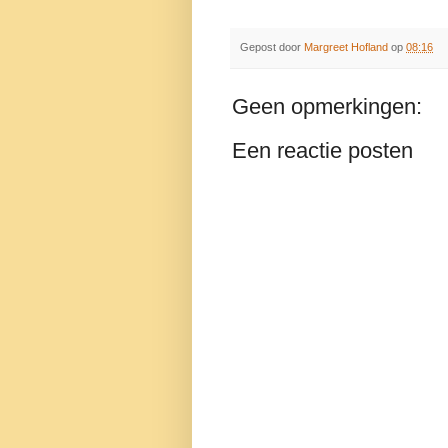
Gepost door
Margreet Hofland
op
08:16
Geen opmerkingen:
Een reactie posten